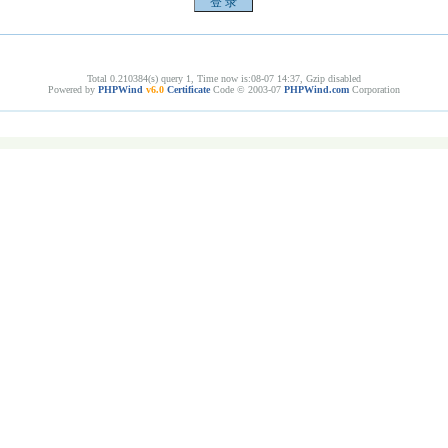
Total 0.210384(s) query 1, Time now is:08-07 14:37, Gzip disabled
Powered by
PHPWind
v6.0
Certificate
Code © 2003-07
PHPWind.com
Corporation