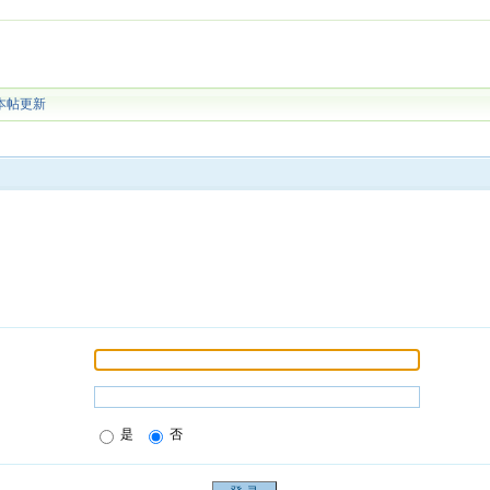
本帖更新
是
否