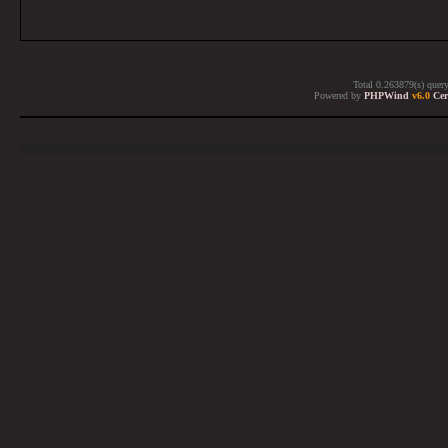
Total 0.263879(s) quer
Powered by
PHPWind
v6.0
Cer