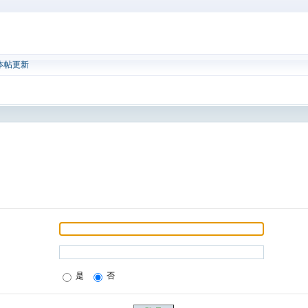
本帖更新
是
否