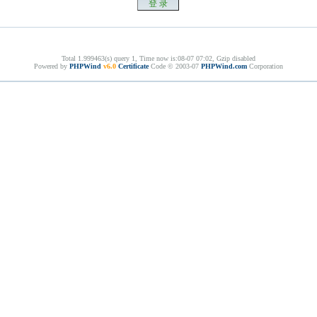
Total 1.999463(s) query 1, Time now is:08-07 07:02, Gzip disabled
Powered by
PHPWind
v6.0
Certificate
Code © 2003-07
PHPWind.com
Corporation