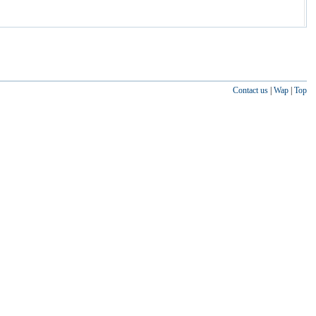
Contact us
|
Wap
|
Top