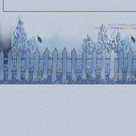
Total 0.204489(s) quer
Powered by
PHPWind
v6.0
Cer