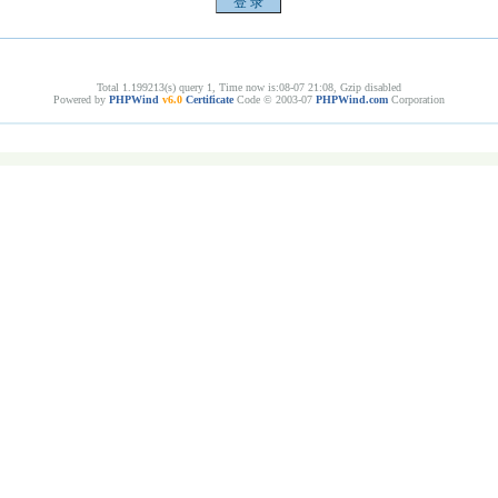
Total 1.199213(s) query 1, Time now is:08-07 21:08, Gzip disabled
Powered by
PHPWind
v6.0
Certificate
Code © 2003-07
PHPWind.com
Corporation