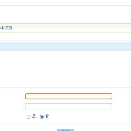
本帖更新
是
否