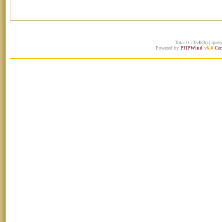
Total 0.235483(s) quer
Powered by
PHPWind
v6.0
Cer