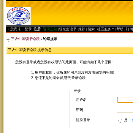
»
您尚未
登录
注册
|
返回主站
|
研究生读书
|
推荐
|
搜索
|
社区服务
|
帮助
|
订阅
三农中国读书论坛
» 论坛提示
三农中国读书论坛 提示信息
您没有登录或者您没有权限访问此页面，可能有如下几个原因:
用户组权限：你所属的用户组没有发表回复的权限!
您还不是论坛会员,请先登录论坛
登录
用户名
密码
隐身登录
是