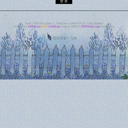
Total 1.699132(s) query 1, Time now is:08-09 01:15, Gzip disabled
Powered by
PHPWind
v6.0
Certificate
Code © 2003-07
PHPWind.com
Corporation