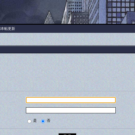
阅本帖更新
是
否