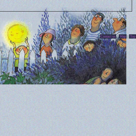
Contact us
|
Wap
|
Top