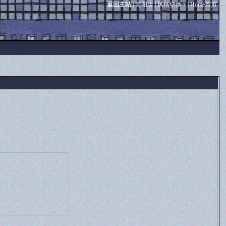
返回主站
|
无图版
|
风格切换
|
Home首页