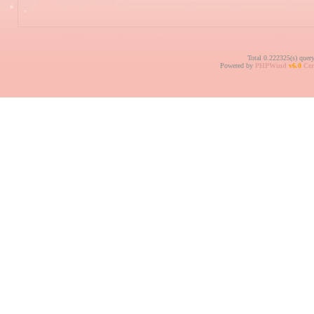
Total 0.222325(s) quer
Powered by
PHPWind
v6.0
Cer