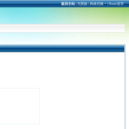
返回主站
|
无图版
|
风格切换
|
Home首页