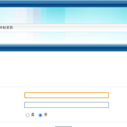
本帖更新
是
否