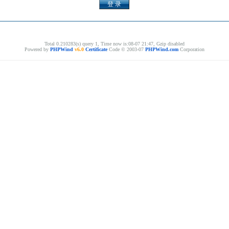
Total 0.210283(s) query 1, Time now is:08-07 21:47, Gzip disabled
Powered by
PHPWind
v6.0
Certificate
Code © 2003-07
PHPWind.com
Corporation