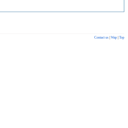
Contact us
|
Wap
|
Top