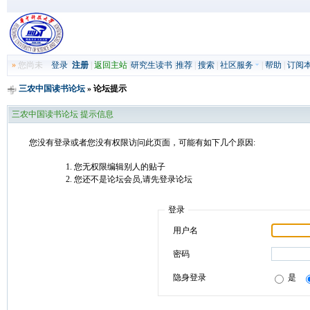
»
您尚未
登录
注册
|
返回主站
|
研究生读书
|
推荐
|
搜索
|
社区服务
|
帮助
|
订阅
三农中国读书论坛
» 论坛提示
三农中国读书论坛 提示信息
您没有登录或者您没有权限访问此页面，可能有如下几个原因:
您无权限编辑别人的贴子
您还不是论坛会员,请先登录论坛
登录
用户名
密码
隐身登录
是