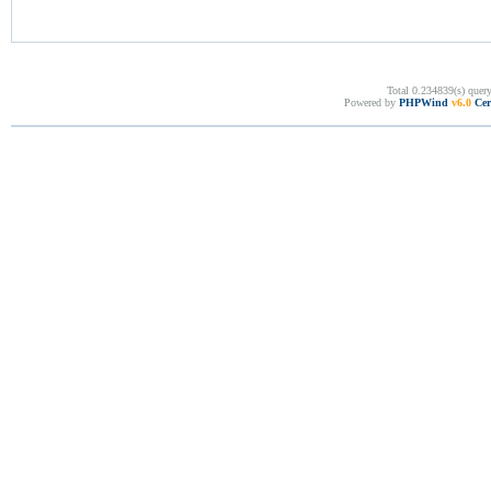
Total 0.234839(s) quer
Powered by
PHPWind
v6.0
Cer