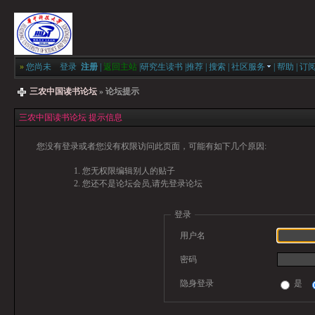
»
您尚未
登录
注册
|
返回主站
|
研究生读书
|
推荐
|
搜索
|
社区服务
|
帮助
|
订
三农中国读书论坛
» 论坛提示
三农中国读书论坛 提示信息
您没有登录或者您没有权限访问此页面，可能有如下几个原因:
您无权限编辑别人的贴子
您还不是论坛会员,请先登录论坛
登录
用户名
密码
隐身登录
是