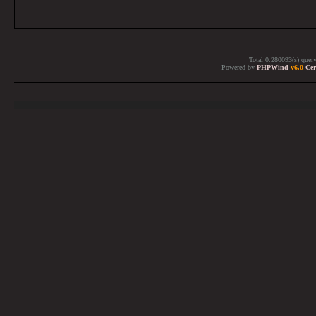
Total 0.280093(s) quer
Powered by
PHPWind
v6.0
Cer