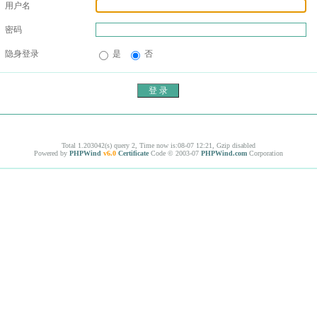
用户名
密码
隐身登录
是
否
Total 1.203042(s) query 2, Time now is:08-07 12:21, Gzip disabled
Powered by
PHPWind
v6.0
Certificate
Code © 2003-07
PHPWind.com
Corporation