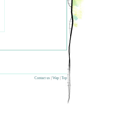
Contact us
|
Wap
|
Top