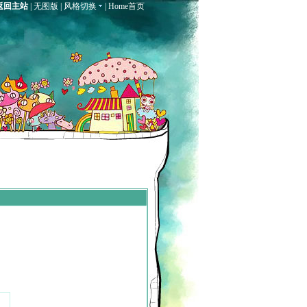
返回主站
|
无图版
|
风格切换
|
Home首页