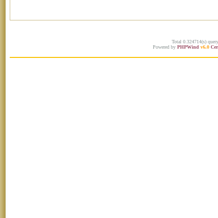
Total 0.324714(s) quer
Powered by
PHPWind
v6.0
Cer