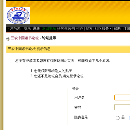
»
您尚未
登录
注册
|
返回主站
|
研究生读书
|
推荐
|
搜索
|
社区服务
|
帮助
|
订阅
三农中国读书论坛
» 论坛提示
三农中国读书论坛 提示信息
您没有登录或者您没有权限访问此页面，可能有如下几个原因:
您无权限编辑别人的贴子
您还不是论坛会员,请先登录论坛
登录
用户名
密码
隐身登录
是