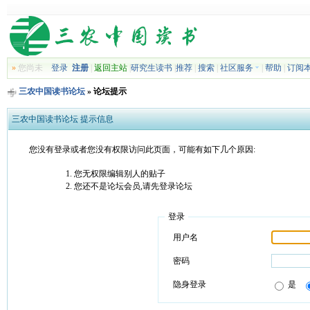
»
您尚未
登录
注册
|
返回主站
|
研究生读书
|
推荐
|
搜索
|
社区服务
|
帮助
|
订阅
三农中国读书论坛
» 论坛提示
三农中国读书论坛 提示信息
您没有登录或者您没有权限访问此页面，可能有如下几个原因:
您无权限编辑别人的贴子
您还不是论坛会员,请先登录论坛
登录
用户名
密码
隐身登录
是