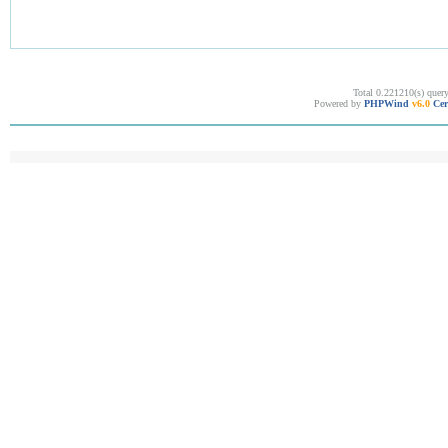
Total 0.221210(s) quer
Powered by
PHPWind
v6.0
Cer