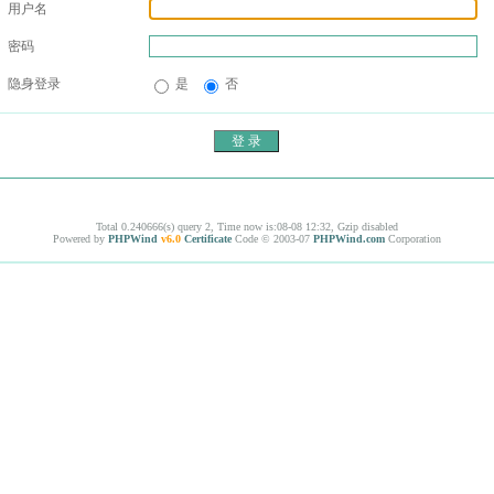
用户名
密码
隐身登录
是
否
Total 0.240666(s) query 2, Time now is:08-08 12:32, Gzip disabled
Powered by
PHPWind
v6.0
Certificate
Code © 2003-07
PHPWind.com
Corporation