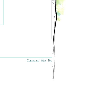
Contact us
|
Wap
|
Top