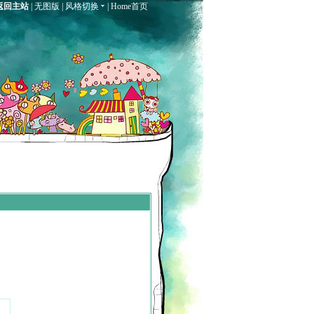
返回主站
|
无图版
|
风格切换
|
Home首页