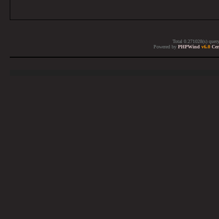
Total 0.271028(s) quer
Powered by
PHPWind
v6.0
Cer