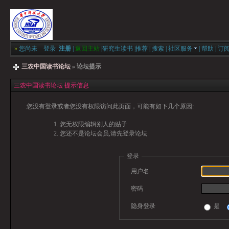
»
您尚未
登录
注册
|
返回主站
|
研究生读书
|
推荐
|
搜索
|
社区服务
|
帮助
|
订
三农中国读书论坛
» 论坛提示
三农中国读书论坛 提示信息
您没有登录或者您没有权限访问此页面，可能有如下几个原因:
您无权限编辑别人的贴子
您还不是论坛会员,请先登录论坛
登录
用户名
密码
隐身登录
是