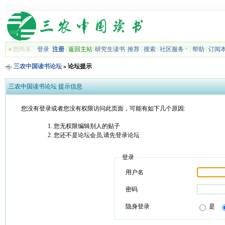
»
您尚未
登录
注册
|
返回主站
|
研究生读书
|
推荐
|
搜索
|
社区服务
|
帮助
|
订阅
三农中国读书论坛
» 论坛提示
三农中国读书论坛 提示信息
您没有登录或者您没有权限访问此页面，可能有如下几个原因:
您无权限编辑别人的贴子
您还不是论坛会员,请先登录论坛
登录
用户名
密码
隐身登录
是