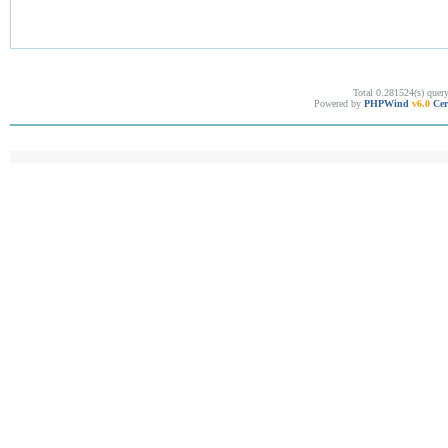
Total 0.281524(s) quer
Powered by
PHPWind
v6.0
Cer