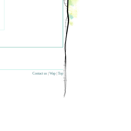
Contact us
|
Wap
|
Top