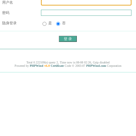
用户名
密码
隐身登录
是
否
Total 0.222109(s) query 2, Time now is:08-08 02:26, Gzip disabled
Powered by
PHPWind
v6.0
Certificate
Code © 2003-07
PHPWind.com
Corporation