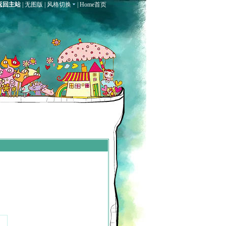
返回主站
|
无图版
|
风格切换
|
Home首页