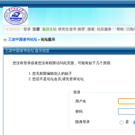
»
您尚未
登录
注册
|
返回主站
|
研究生读书
|
推荐
|
搜索
|
社区服务
|
帮助
|
订阅
三农中国读书论坛
» 论坛提示
三农中国读书论坛 提示信息
您没有登录或者您没有权限访问此页面，可能有如下几个原因:
您无权限编辑别人的贴子
您还不是论坛会员,请先登录论坛
登录
用户名
密码
隐身登录
是