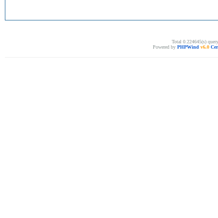
Total 0.224645(s) quer
Powered by
PHPWind
v6.0
Cer