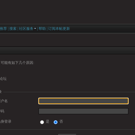
推荐
|
搜索
|
社区服务
|
帮助
|
订阅本帖更新
可能有如下几个原因:
论坛
录
用户名
密码
隐身登录
是
否