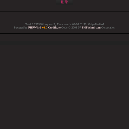
Total 0.235596(s) query 2, Time now is:08-08 02:53, Gzip disabled
Powered by
PHPWind
v6.0
Certificate
Code © 2003-07
PHPWind.com
Corporation