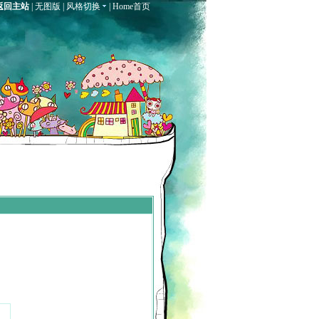
返回主站
|
无图版
|
风格切换
|
Home首页