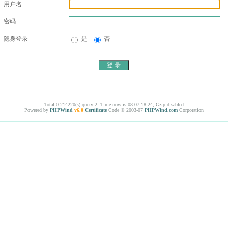
用户名
密码
隐身登录
是
否
Total 0.214220(s) query 2, Time now is:08-07 18:24, Gzip disabled
Powered by
PHPWind
v6.0
Certificate
Code © 2003-07
PHPWind.com
Corporation