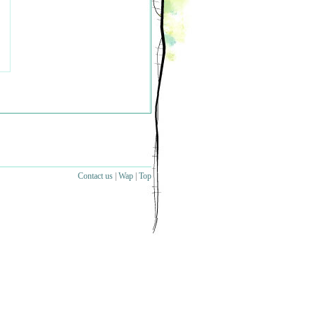
Contact us
|
Wap
|
Top