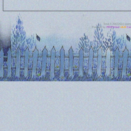
Total 0.266226(s) quer
Powered by
PHPWind
v6.0
Cer