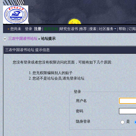
»
您尚未
登录
注册
|
返回主站
|
研究生读书
|
推荐
|
搜索
|
社区服务
|
帮助
|
订阅
三农中国读书论坛
» 论坛提示
三农中国读书论坛 提示信息
您没有登录或者您没有权限访问此页面，可能有如下几个原因:
您无权限编辑别人的贴子
您还不是论坛会员,请先登录论坛
登录
用户名
密码
隐身登录
是