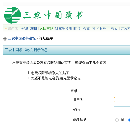
»
您尚未
登录
注册
|
返回主站
|
研究生读书
|
推荐
|
搜索
|
社区服务
|
帮助
|
订阅
三农中国读书论坛
» 论坛提示
三农中国读书论坛 提示信息
您没有登录或者您没有权限访问此页面，可能有如下几个原因:
您无权限编辑别人的贴子
您还不是论坛会员,请先登录论坛
登录
用户名
密码
隐身登录
是