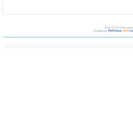
Total 0.215124(s) quer
Powered by
PHPWind
v6.0
Cer