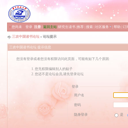
»
您尚未
登录
注册
|
返回主站
|
研究生读书
|
推荐
|
搜索
|
社区服务
|
帮助
|
订
三农中国读书论坛
» 论坛提示
三农中国读书论坛 提示信息
您没有登录或者您没有权限访问此页面，可能有如下几个原因:
您无权限编辑别人的贴子
您还不是论坛会员,请先登录论坛
登录
用户名
密码
隐身登录
是