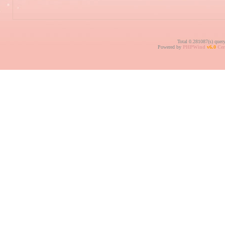
Total 0.281087(s) quer
Powered by
PHPWind
v6.0
Cer