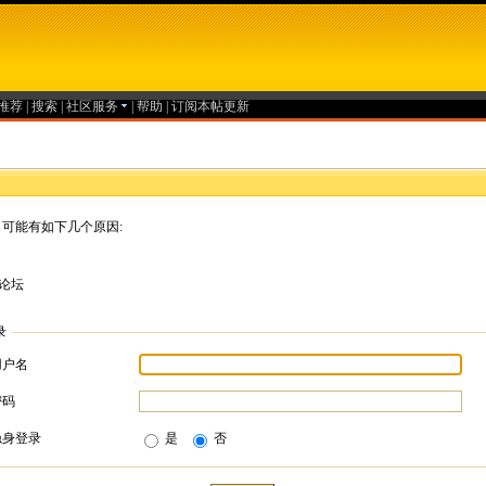
推荐
|
搜索
|
社区服务
|
帮助
|
订阅本帖更新
可能有如下几个原因:
论坛
录
用户名
密码
隐身登录
是
否