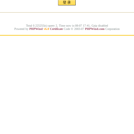
Total 0.225255(s) query 2, Time now is:08-07 17:41, Gzip disabled
Powered by
PHPWind
v6.0
Certificate
Code © 2003-07
PHPWind.com
Corporation