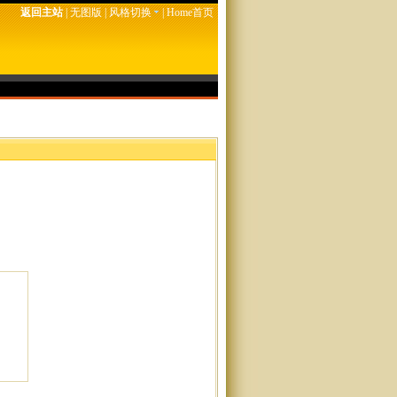
返回主站
|
无图版
|
风格切换
|
Home首页