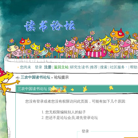
»
您尚未
登录
注册
|
返回主站
|
研究生读书
|
推荐
|
搜索
|
社区服务
|
帮助
三农中国读书论坛
» 论坛提示
三农中国读书论坛 提示信息
您没有登录或者您没有权限访问此页面，可能有如下几个原因:
您无权限编辑别人的贴子
您还不是论坛会员,请先登录论坛
登录