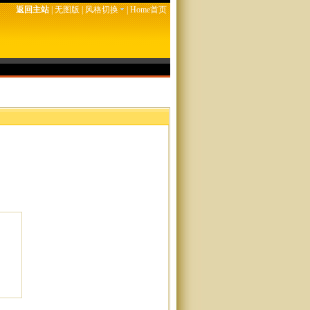
返回主站
|
无图版
|
风格切换
|
Home首页