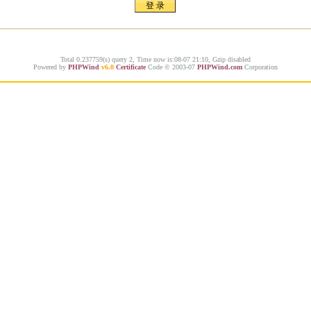
Total 0.237759(s) query 2, Time now is:08-07 21:10, Gzip disabled
Powered by
PHPWind
v6.0
Certificate
Code © 2003-07
PHPWind.com
Corporation