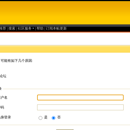
推荐
|
搜索
|
社区服务
|
帮助
|
订阅本帖更新
可能有如下几个原因:
论坛
录
用户名
密码
隐身登录
是
否