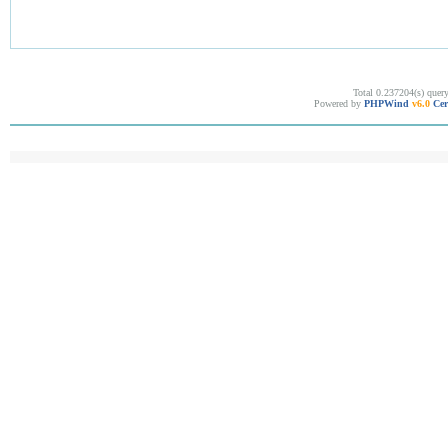
Total 0.237204(s) quer
Powered by
PHPWind
v6.0
Cer