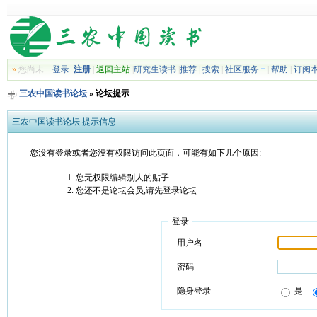
»
您尚未
登录
注册
|
返回主站
|
研究生读书
|
推荐
|
搜索
|
社区服务
|
帮助
|
订阅
三农中国读书论坛
» 论坛提示
三农中国读书论坛 提示信息
您没有登录或者您没有权限访问此页面，可能有如下几个原因:
您无权限编辑别人的贴子
您还不是论坛会员,请先登录论坛
登录
用户名
密码
隐身登录
是