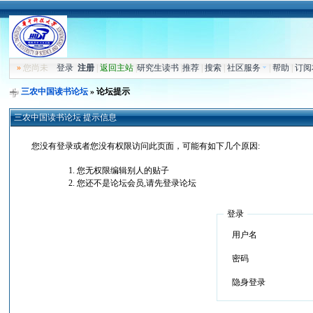
»
您尚未
登录
注册
|
返回主站
|
研究生读书
|
推荐
|
搜索
|
社区服务
|
帮助
|
订阅
三农中国读书论坛
» 论坛提示
三农中国读书论坛 提示信息
您没有登录或者您没有权限访问此页面，可能有如下几个原因:
您无权限编辑别人的贴子
您还不是论坛会员,请先登录论坛
登录
用户名
密码
隐身登录