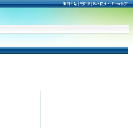
返回主站
|
无图版
|
风格切换
|
Home首页