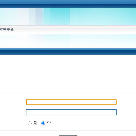
本帖更新
是
否