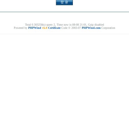
Total 0.303258(s) query 2, Time now is:08-08 21:01, Gzip disabled
Powered by
PHPWind
v6.0
Certificate
Code © 2003-07
PHPWind.com
Corporation