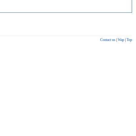
Contact us
|
Wap
|
Top