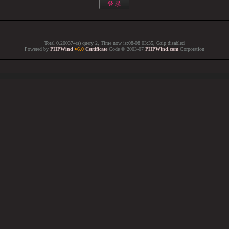
Total 0.200374(s) query 2, Time now is:08-08 03:35, Gzip disabled
Powered by
PHPWind
v6.0
Certificate
Code © 2003-07
PHPWind.com
Corporation