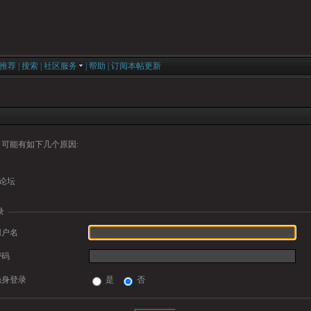
推荐
|
搜索
|
社区服务
|
帮助
|
订阅本帖更新
可能有如下几个原因:
论坛
录
用户名
密码
隐身登录
是
否