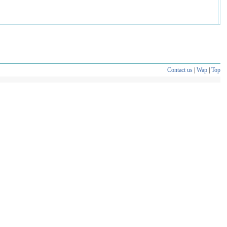
Contact us
|
Wap
|
Top