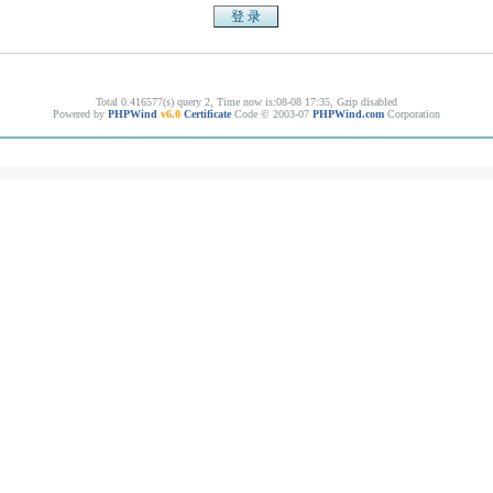
Total 0.416577(s) query 2, Time now is:08-08 17:35, Gzip disabled
Powered by
PHPWind
v6.0
Certificate
Code © 2003-07
PHPWind.com
Corporation