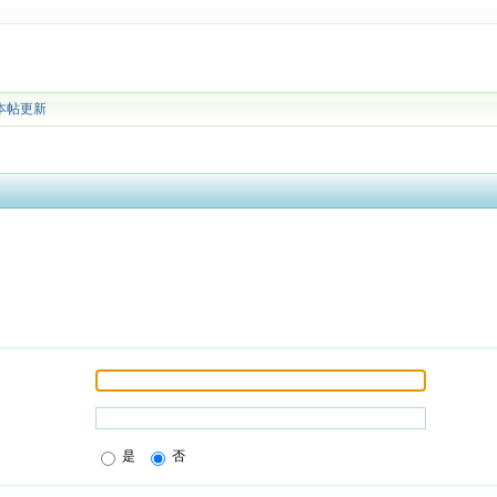
本帖更新
是
否