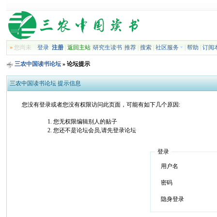
»
您尚未
登录
注册
|
返回主站
|
研究生读书
|
推荐
|
搜索
|
社区服务
|
帮助
|
订阅
三农中国读书论坛
» 论坛提示
三农中国读书论坛 提示信息
您没有登录或者您没有权限访问此页面，可能有如下几个原因:
您无权限编辑别人的贴子
您还不是论坛会员,请先登录论坛
登录
用户名
密码
隐身登录