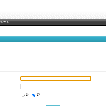
本帖更新
是
否