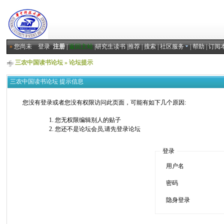
»
您尚未
登录
注册
|
返回主站
|
研究生读书
|
推荐
|
搜索
|
社区服务
|
帮助
|
订阅
三农中国读书论坛
» 论坛提示
三农中国读书论坛 提示信息
您没有登录或者您没有权限访问此页面，可能有如下几个原因:
您无权限编辑别人的贴子
您还不是论坛会员,请先登录论坛
登录
用户名
密码
隐身登录