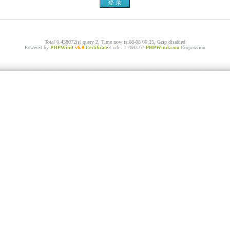
Total 0.458072(s) query 2, Time now is:08-08 00:25, Gzip disabled
Powered by
PHPWind
v6.0
Certificate
Code © 2003-07
PHPWind.com
Corporation