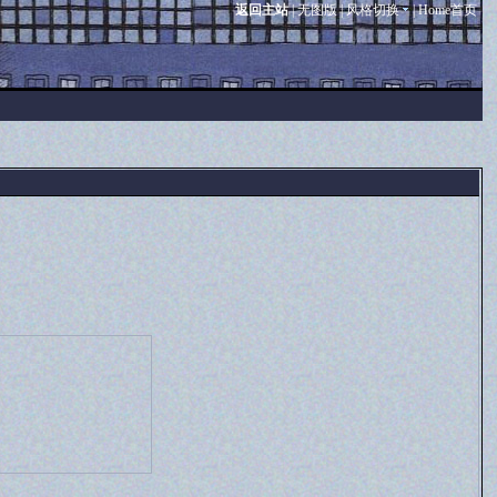
返回主站
|
无图版
|
风格切换
|
Home首页