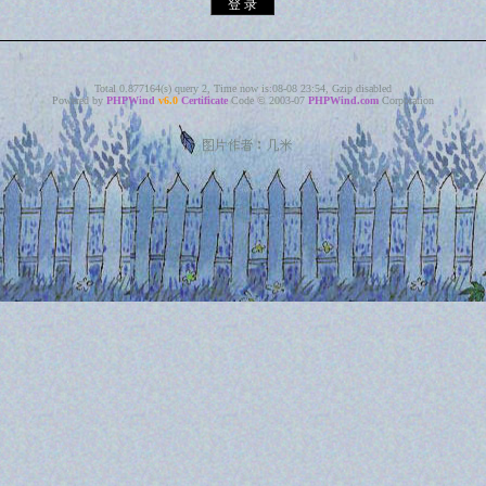
Total 0.877164(s) query 2, Time now is:08-08 23:54, Gzip disabled
Powered by
PHPWind
v6.0
Certificate
Code © 2003-07
PHPWind.com
Corporation