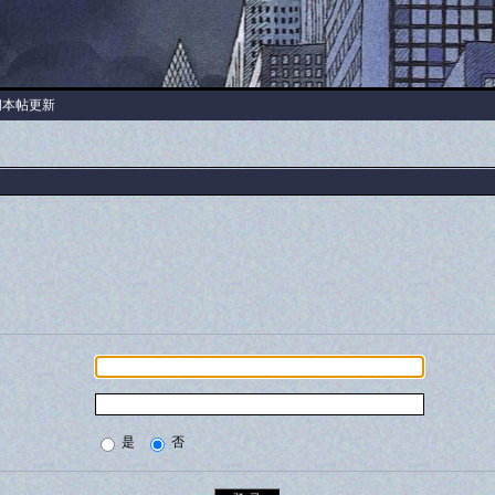
阅本帖更新
是
否