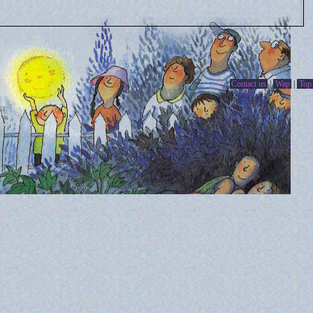
Contact us
|
Wap
|
Top