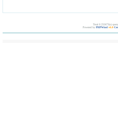
Total 0.255673(s) quer
Powered by
PHPWind
v6.0
Cer