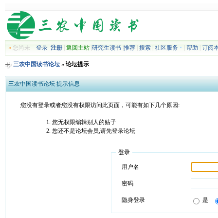
»
您尚未
登录
注册
|
返回主站
|
研究生读书
|
推荐
|
搜索
|
社区服务
|
帮助
|
订阅
三农中国读书论坛
» 论坛提示
三农中国读书论坛 提示信息
您没有登录或者您没有权限访问此页面，可能有如下几个原因:
您无权限编辑别人的贴子
您还不是论坛会员,请先登录论坛
登录
用户名
密码
隐身登录
是