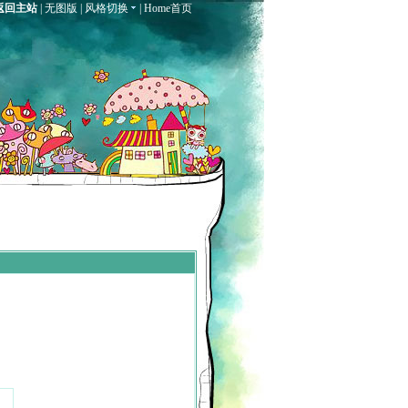
返回主站
|
无图版
|
风格切换
|
Home首页