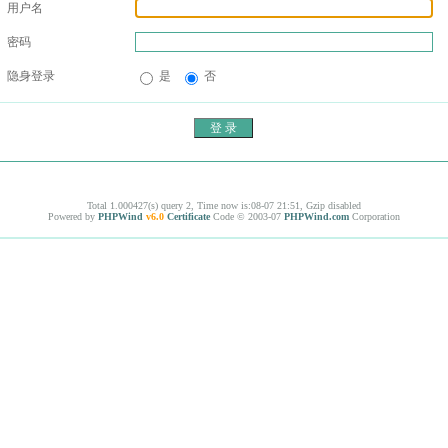
用户名
密码
隐身登录
是
否
Total 1.000427(s) query 2, Time now is:08-07 21:51, Gzip disabled
Powered by
PHPWind
v6.0
Certificate
Code © 2003-07
PHPWind.com
Corporation