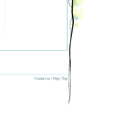
Contact us
|
Wap
|
Top