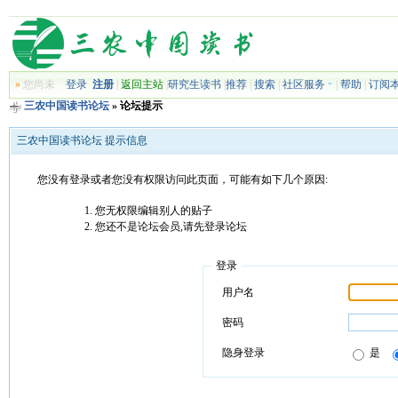
»
您尚未
登录
注册
|
返回主站
|
研究生读书
|
推荐
|
搜索
|
社区服务
|
帮助
|
订阅
三农中国读书论坛
» 论坛提示
三农中国读书论坛 提示信息
您没有登录或者您没有权限访问此页面，可能有如下几个原因:
您无权限编辑别人的贴子
您还不是论坛会员,请先登录论坛
登录
用户名
密码
隐身登录
是