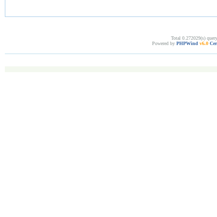
Total 0.272029(s) quer
Powered by
PHPWind
v6.0
Cer