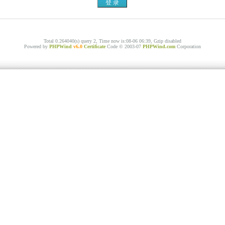
Total 0.264040(s) query 2, Time now is:08-06 06:39, Gzip disabled
Powered by
PHPWind
v6.0
Certificate
Code © 2003-07
PHPWind.com
Corporation