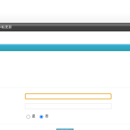
本帖更新
是
否