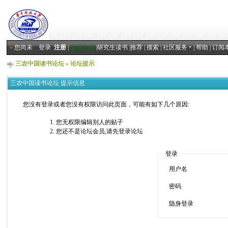
»
您尚未
登录
注册
|
返回主站
|
研究生读书
|
推荐
|
搜索
|
社区服务
|
帮助
|
订阅
三农中国读书论坛
» 论坛提示
三农中国读书论坛 提示信息
您没有登录或者您没有权限访问此页面，可能有如下几个原因:
您无权限编辑别人的贴子
您还不是论坛会员,请先登录论坛
登录
用户名
密码
隐身登录