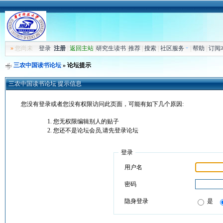
»
您尚未
登录
注册
|
返回主站
|
研究生读书
|
推荐
|
搜索
|
社区服务
|
帮助
|
订阅
三农中国读书论坛
» 论坛提示
三农中国读书论坛 提示信息
您没有登录或者您没有权限访问此页面，可能有如下几个原因:
您无权限编辑别人的贴子
您还不是论坛会员,请先登录论坛
登录
用户名
密码
隐身登录
是