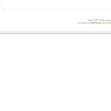
Total 0.897783(s) quer
Powered by
PHPWind
v6.0
Cer