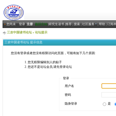
»
您尚未
登录
注册
|
返回主站
|
研究生读书
|
推荐
|
搜索
|
社区服务
|
帮助
|
订阅
三农中国读书论坛
» 论坛提示
三农中国读书论坛 提示信息
您没有登录或者您没有权限访问此页面，可能有如下几个原因:
您无权限编辑别人的贴子
您还不是论坛会员,请先登录论坛
登录
用户名
密码
隐身登录
是