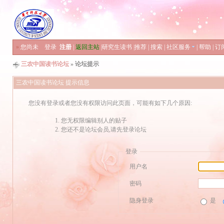
»
您尚未
登录
注册
|
返回主站
|
研究生读书
|
推荐
|
搜索
|
社区服务
|
帮助
|
订
三农中国读书论坛
» 论坛提示
三农中国读书论坛 提示信息
您没有登录或者您没有权限访问此页面，可能有如下几个原因:
您无权限编辑别人的贴子
您还不是论坛会员,请先登录论坛
登录
用户名
密码
隐身登录
是