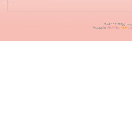
Total 0.251783(s) quer
Powered by
PHPWind
v6.0
Cer