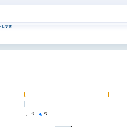
本帖更新
是
否