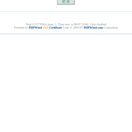
Total 0.217763(s) query 2, Time now is:08-07 20:06, Gzip disabled
Powered by
PHPWind
v6.0
Certificate
Code © 2003-07
PHPWind.com
Corporation