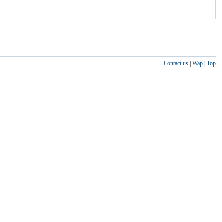
Contact us
|
Wap
|
Top