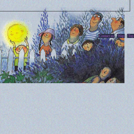
Contact us
|
Wap
|
Top