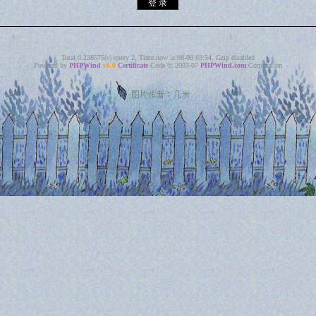
Total 0.238575(s) query 2, Time now is:08-08 03:54, Gzip disabled
Powered by
PHPWind
v6.0
Certificate
Code © 2003-07
PHPWind.com
Corporation