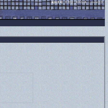
返回主站
|
无图版
|
风格切换
|
Home首页