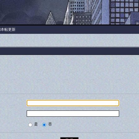
阅本帖更新
是
否