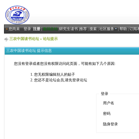
»
您尚未
登录
注册
|
返回主站
|
研究生读书
|
推荐
|
搜索
|
社区服务
|
帮助
|
订阅
三农中国读书论坛
» 论坛提示
三农中国读书论坛 提示信息
您没有登录或者您没有权限访问此页面，可能有如下几个原因:
您无权限编辑别人的贴子
您还不是论坛会员,请先登录论坛
登录
用户名
密码
隐身登录