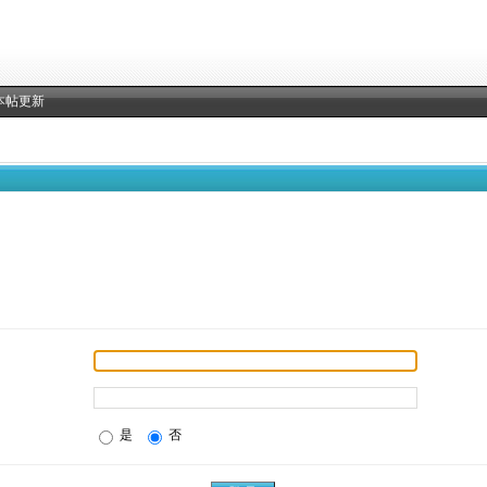
本帖更新
是
否