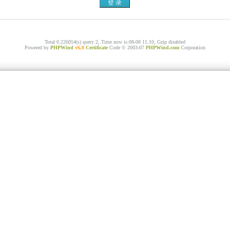
Total 0.226054(s) query 2, Time now is:08-08 11:10, Gzip disabled
Powered by
PHPWind
v6.0
Certificate
Code © 2003-07
PHPWind.com
Corporation