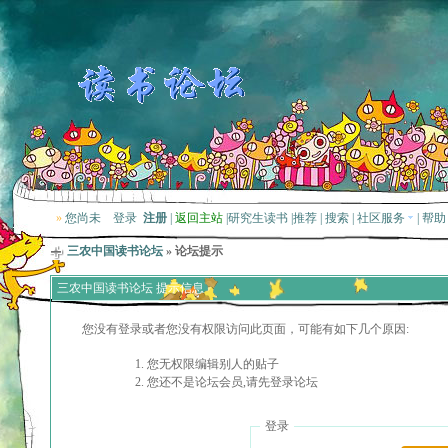
»
您尚未
登录
注册
|
返回主站
|
研究生读书
|
推荐
|
搜索
|
社区服务
|
帮助
三农中国读书论坛
» 论坛提示
三农中国读书论坛 提示信息
您没有登录或者您没有权限访问此页面，可能有如下几个原因:
您无权限编辑别人的贴子
您还不是论坛会员,请先登录论坛
登录