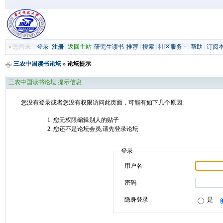
»
您尚未
登录
注册
|
返回主站
|
研究生读书
|
推荐
|
搜索
|
社区服务
|
帮助
|
订阅
三农中国读书论坛
» 论坛提示
三农中国读书论坛 提示信息
您没有登录或者您没有权限访问此页面，可能有如下几个原因:
您无权限编辑别人的贴子
您还不是论坛会员,请先登录论坛
登录
用户名
密码
隐身登录
是