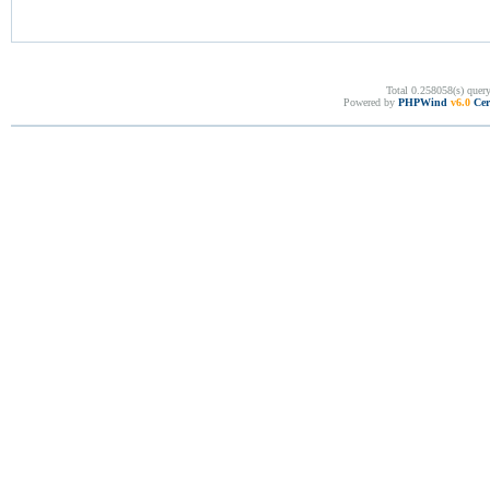
Total 0.258058(s) quer
Powered by
PHPWind
v6.0
Cer