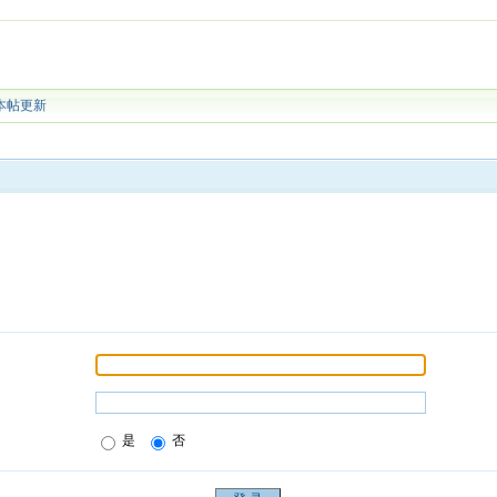
本帖更新
是
否