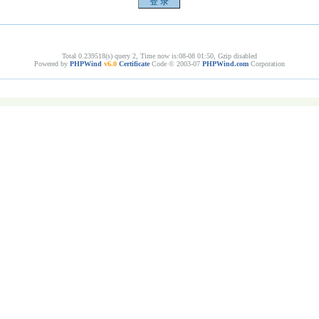
Total 0.239518(s) query 2, Time now is:08-08 01:50, Gzip disabled
Powered by
PHPWind
v6.0
Certificate
Code © 2003-07
PHPWind.com
Corporation