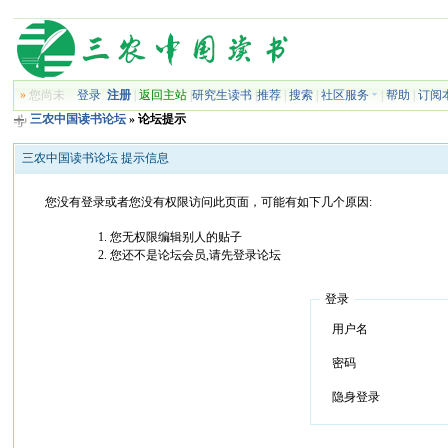
»
您尚未
登录
注册
|
返回主站
|
研究生读书
|
推荐
|
搜索
|
社区服务
|
帮助
|
订阅
三农中国读书论坛
» 论坛提示
三农中国读书论坛 提示信息
您没有登录或者您没有权限访问此页面，可能有如下几个原因:
您无权限编辑别人的贴子
您还不是论坛会员,请先登录论坛
登录
用户名
密码
隐身登录