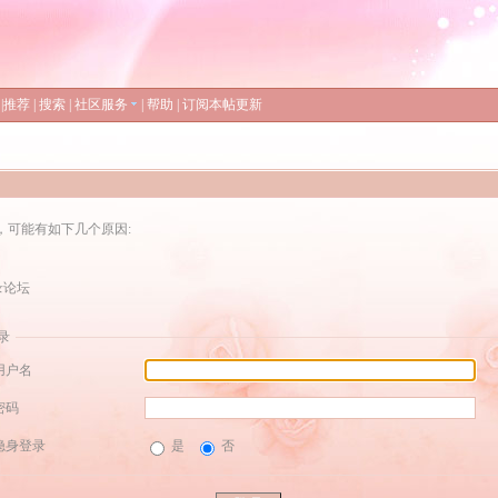
|
推荐
|
搜索
|
社区服务
|
帮助
|
订阅本帖更新
，可能有如下几个原因:
录论坛
录
用户名
密码
隐身登录
是
否