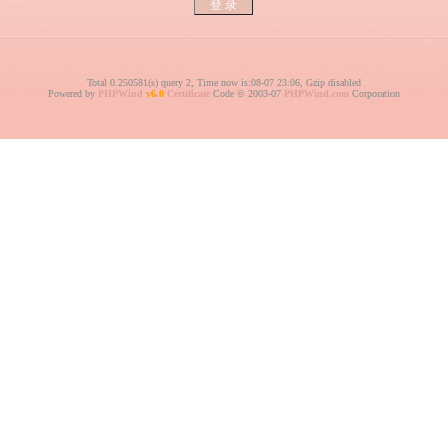
Total 0.250581(s) query 2, Time now is:08-07 23:06, Gzip disabled
Powered by
PHPWind
v6.0
Certificate
Code © 2003-07
PHPWind.com
Corporation