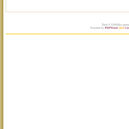
Total 0.231693(s) quer
Powered by
PHPWind
v6.0
Cer