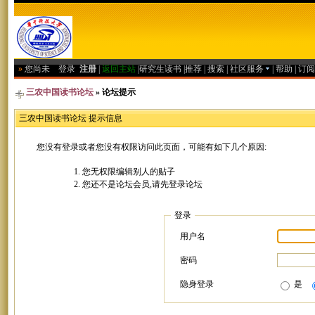
»
您尚未
登录
注册
|
返回主站
|
研究生读书
|
推荐
|
搜索
|
社区服务
|
帮助
|
订阅
三农中国读书论坛
» 论坛提示
三农中国读书论坛 提示信息
您没有登录或者您没有权限访问此页面，可能有如下几个原因:
您无权限编辑别人的贴子
您还不是论坛会员,请先登录论坛
登录
用户名
密码
隐身登录
是