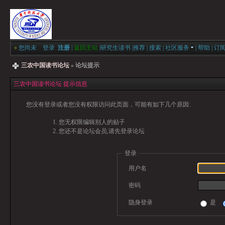
»
您尚未
登录
注册
|
返回主站
|
研究生读书
|
推荐
|
搜索
|
社区服务
|
帮助
|
订
三农中国读书论坛
» 论坛提示
三农中国读书论坛 提示信息
您没有登录或者您没有权限访问此页面，可能有如下几个原因:
您无权限编辑别人的贴子
您还不是论坛会员,请先登录论坛
登录
用户名
密码
隐身登录
是