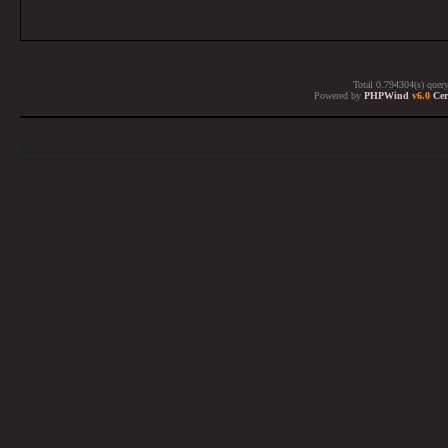
Total 0.794304(s) quer
Powered by
PHPWind
v6.0
Cer