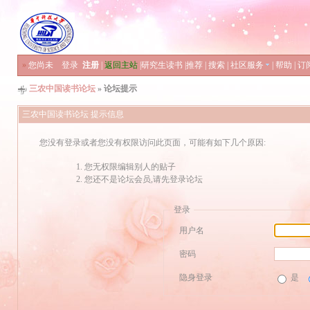
»
您尚未
登录
注册
|
返回主站
|
研究生读书
|
推荐
|
搜索
|
社区服务
|
帮助
|
订
三农中国读书论坛
» 论坛提示
三农中国读书论坛 提示信息
您没有登录或者您没有权限访问此页面，可能有如下几个原因:
您无权限编辑别人的贴子
您还不是论坛会员,请先登录论坛
登录
用户名
密码
隐身登录
是