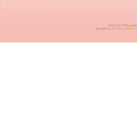
Total 0.217708(s) quer
Powered by
PHPWind
v6.0
Cer